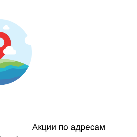
Версия 4.0
Новый диза
и акции с т
до магазина
Акции по адресам