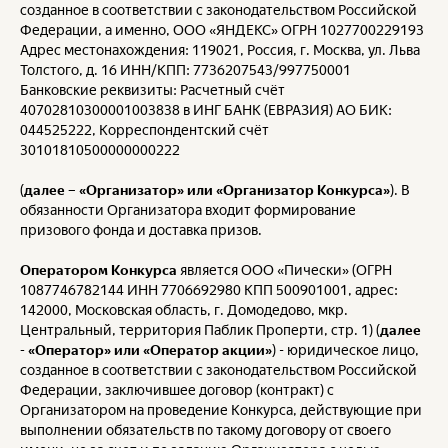
созданное в соответствии с законодательством Российской
Федерации, а именно,
ООО «ЯНДЕКС» ОГРН 1027700229193
Адрес местонахождения: 119021, Россия, г. Москва, ул. Льва
Толстого, д. 16 ИНН/КПП: 7736207543/997750001
Банковские реквизиты: Расчетный счёт
40702810300001003838 в ИНГ БАНК (ЕВРАЗИЯ) АО БИК:
044525222, Корреспондентский счёт
30101810500000000222
(
далее – «Организатор» или «Организатор Конкурса»
). В
обязанности Организатора входит формирование
призового фонда и доставка призов.
Оператором Конкурса
является ООО «Пически» (ОГРН
1087746782144 ИНН 7706692980 КПП 500901001, адрес:
142000, Московская область, г. Домодедово, мкр.
Центральный, территория Паблик Проперти, стр. 1) (
далее
- «Оператор» или «Оператор акции»
) - юридическое лицо,
созданное в соответствии с законодательством Российской
Федерации, заключившее договор (контракт) с
Организатором на проведение Конкурса, действующие при
выполнении обязательств по такому договору от своего