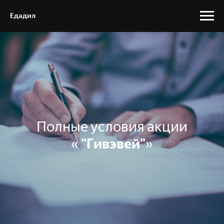
Едадил
Полные условия акции
«
"Гивэвей"
»